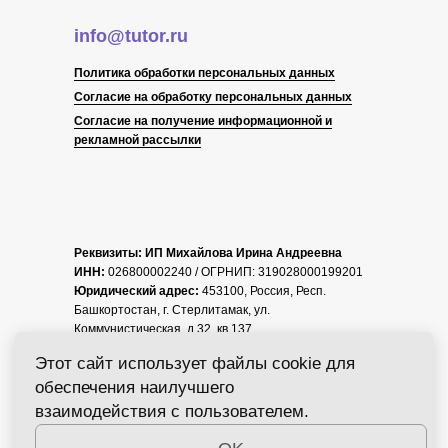
info@tutor.ru
Политика обработки персональных данных
Согласие на обработку персональных данных
Согласие на получение информационной и
рекламной рассылки
Реквизиты: ИП Михайлова Ирина Андреевна
ИНН:
026800002240 / ОГРНИП: 319028000199201
Юридический адрес:
453100, Россия, Респ.
Башкортостан, г. Стерлитамак, ул.
Коммунистическая, д.32, кв.137
Этот сайт использует файлы cookie для
Р/с 40802810800001337661 в банке АО
обеспечения наилучшего
«ТИНЬКОФФ БАНК»
К/с банка
30101810145250000974
взаимодействия с пользователем.
БИК:
044525974
ОГРН:
319028000199201