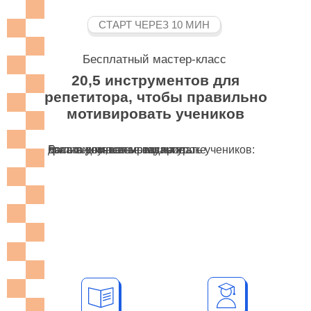
СТАРТ ЧЕРЕЗ 10 МИН
Бесплатный мастер-класс
20,5 инструментов для
репетитора, чтобы правильно
мотивировать учеников
кратно улучшать результаты
Расскажем, как мотивировать учеников:
делать домашнее задание
быть внимательными на уроке