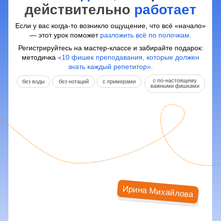
Ирина Михайлова
Хочу на мастер-класс!
Расскажем, как
делать домашнее
задание
мотивировать учеников:
быть внимательными
кратно улучшить
на уроке
результаты